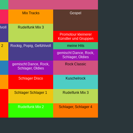
Mix Tracks
Gospel
voll
Rudelfunk Mix 3
Promotour kleinerer
Künstler und Gruppen
 2
Rockig, Popig, Gefühlvoll
meine Hits
gemischt Dance, Rock,
Schlager, Oldies
gemischt Dance, Rock,
Rock Classic
Schlager, Oldies
Schlager Disco
Kuschelrock
Schlager Schlager 1
Rudelfunk Mix 3
Rudelfunk Mix 2
Schlager, Schlager 4