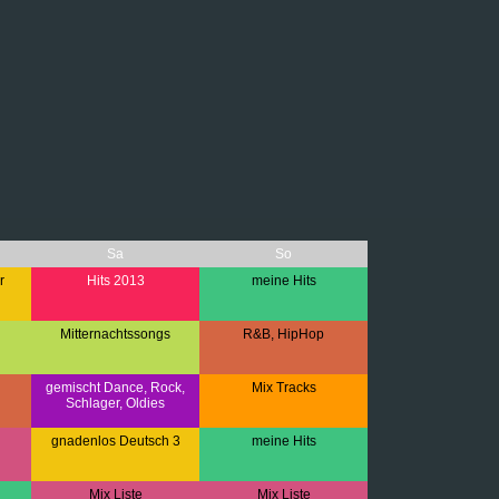
Sa
So
r
Hits 2013
meine Hits
Mitternachtssongs
R&B, HipHop
gemischt Dance, Rock,
Mix Tracks
Schlager, Oldies
gnadenlos Deutsch 3
meine Hits
Mix Liste
Mix Liste