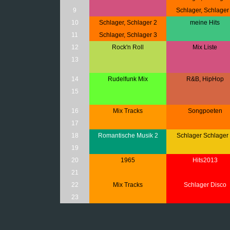
9
Schlager, Schlager
10
Schlager, Schlager 2
meine Hits
11
Schlager, Schlager 3
12
Rock'n Roll
Mix Liste
13
14
Rudelfunk Mix
R&B, HipHop
15
16
Mix Tracks
Songpoeten
17
18
Romantische Musik 2
Schlager Schlager
19
20
1965
Hits2013
21
22
Mix Tracks
Schlager Disco
23