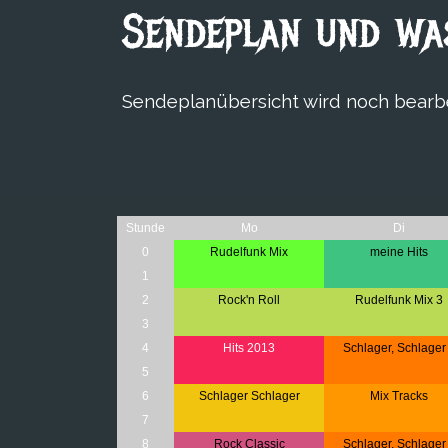
Sendeplan und was
Sendeplanübersicht wird noch bearb
Stunde
Mo
Di
0
Rudelfunk Mix
meine Hits
1
2
Rock'n Roll
Rudelfunk Mix 3
3
4
Hits 2013
Schlager, Schlager
5
6
Schlager Schlager
Mix Tracks
7
8
Rock Classic
Schlager, Schlager