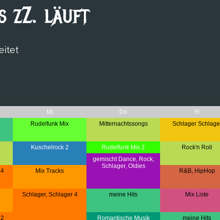
 zZ. läuft
eitet
Mi
Do
Fr
Rudelfunk Mix
Mitternachtssongs
Schlager Schlage
Kuschelrock 2
Rudelfunk Mix 2
Rock'n Roll
gemischt Dance, Rock,
Schlager, Oldies
 4
Mix Tracks
R&B, HipHop
Schlager, Schlager 4
meine Hits
Mix Liste
 2
Romantische Musik
meine Hits