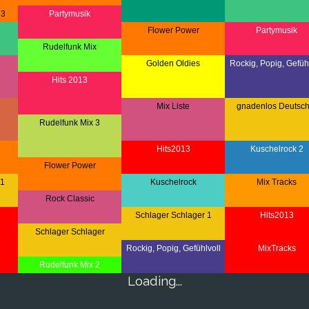
 3
Partymusik
Flower Power
Partymusik
Rudelfunk Mix
Golden Oldies
Rockig, Popig, Gefühl
Hits 2013
Mix Liste
gnadenlos Deutsch
Rudelfunk Mix 3
Hits2013
Kuschelrock 2
Flower Power
 1
Kuschelrock
Mix Tracks
Rock Classic
Schlager Schlager 1
Hits2013
Schlager Schlager
Rockig, Popig, Gefühlvoll
MixTracks
Rudelfunk Mix 2
Loading...